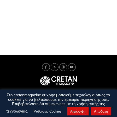
Στο cretanmagazine.gr χρησιμοποιούμε τεχνολογία όπως τα
Ταυτότητα
Πολιτική Απορρήτου
Όροι Χρήσης
cookies για να βελτιώσουμε την εμπειρία περιήγησής σας.
Όροι και Προϋποθέσεις
Επιβεβαιώσετε ότι συμφωνείτε με τη χρήση αυτής της
Copyright © 2014 - 2026 Cretanmagazine. All rights reserved. by
j. bitsakakis
τεχνολογίας.
Ρυθμίσεις Cookies
Απόρριψη
Αποδοχή