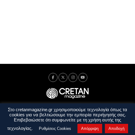
Στο cretanmagazine.gr χρησιμοποιούμε τεχνολογία όπως τα
Ταυτότητα
Πολιτική Απορρήτου
Όροι Χρήσης
cookies για να βελτιώσουμε την εμπειρία περιήγησής σας.
Όροι και Προϋποθέσεις
Επιβεβαιώσετε ότι συμφωνείτε με τη χρήση αυτής της
Copyright © 2014 - 2026 Cretanmagazine. All rights reserved. by
j. bitsakakis
τεχνολογίας.
Ρυθμίσεις Cookies
Απόρριψη
Αποδοχή