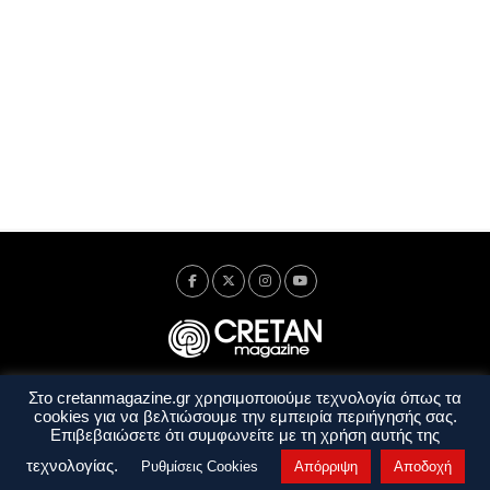
Στο cretanmagazine.gr χρησιμοποιούμε τεχνολογία όπως τα
Ταυτότητα
Πολιτική Απορρήτου
Όροι Χρήσης
cookies για να βελτιώσουμε την εμπειρία περιήγησής σας.
Όροι και Προϋποθέσεις
Επιβεβαιώσετε ότι συμφωνείτε με τη χρήση αυτής της
Copyright © 2014 - 2026 Cretanmagazine. All rights reserved. by
j. bitsakakis
τεχνολογίας.
Ρυθμίσεις Cookies
Απόρριψη
Αποδοχή