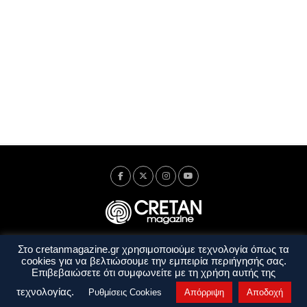
Στο cretanmagazine.gr χρησιμοποιούμε τεχνολογία όπως τα
Ταυτότητα
Πολιτική Απορρήτου
Όροι Χρήσης
cookies για να βελτιώσουμε την εμπειρία περιήγησής σας.
Όροι και Προϋποθέσεις
Επιβεβαιώσετε ότι συμφωνείτε με τη χρήση αυτής της
Copyright © 2014 - 2026 Cretanmagazine. All rights reserved. by
j. bitsakakis
τεχνολογίας.
Ρυθμίσεις Cookies
Απόρριψη
Αποδοχή