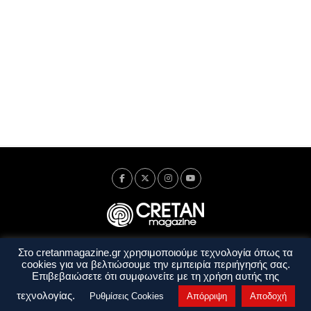
Στο cretanmagazine.gr χρησιμοποιούμε τεχνολογία όπως τα
Ταυτότητα
Πολιτική Απορρήτου
Όροι Χρήσης
cookies για να βελτιώσουμε την εμπειρία περιήγησής σας.
Όροι και Προϋποθέσεις
Επιβεβαιώσετε ότι συμφωνείτε με τη χρήση αυτής της
Copyright © 2014 - 2026 Cretanmagazine. All rights reserved. by
j. bitsakakis
τεχνολογίας.
Ρυθμίσεις Cookies
Απόρριψη
Αποδοχή