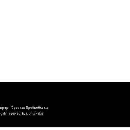
ρήσης
Όροι και Προϋποθέσεις
ights reserved. by
j. bitsakakis