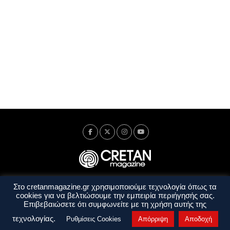
Στο cretanmagazine.gr χρησιμοποιούμε τεχνολογία όπως τα
Ταυτότητα
Πολιτική Απορρήτου
Όροι Χρήσης
cookies για να βελτιώσουμε την εμπειρία περιήγησής σας.
Όροι και Προϋποθέσεις
Επιβεβαιώσετε ότι συμφωνείτε με τη χρήση αυτής της
Copyright © 2014 - 2026 Cretanmagazine. All rights reserved. by
j. bitsakakis
τεχνολογίας.
Ρυθμίσεις Cookies
Απόρριψη
Αποδοχή