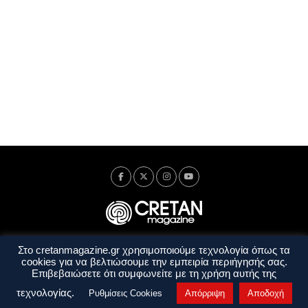
Στο cretanmagazine.gr χρησιμοποιούμε τεχνολογία όπως τα
Ταυτότητα
Πολιτική Απορρήτου
Όροι Χρήσης
cookies για να βελτιώσουμε την εμπειρία περιήγησής σας.
Όροι και Προϋποθέσεις
Επιβεβαιώσετε ότι συμφωνείτε με τη χρήση αυτής της
Copyright © 2014 - 2026 Cretanmagazine. All rights reserved. by
j. bitsakakis
τεχνολογίας.
Ρυθμίσεις Cookies
Απόρριψη
Αποδοχή