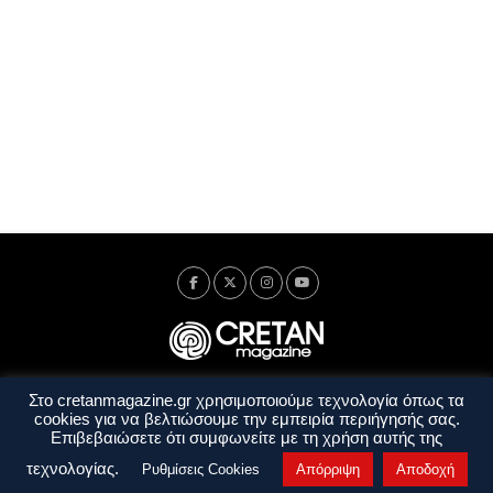
Στο cretanmagazine.gr χρησιμοποιούμε τεχνολογία όπως τα
Ταυτότητα
Πολιτική Απορρήτου
Όροι Χρήσης
cookies για να βελτιώσουμε την εμπειρία περιήγησής σας.
Όροι και Προϋποθέσεις
Επιβεβαιώσετε ότι συμφωνείτε με τη χρήση αυτής της
Copyright © 2014 - 2026 Cretanmagazine. All rights reserved. by
j. bitsakakis
τεχνολογίας.
Ρυθμίσεις Cookies
Απόρριψη
Αποδοχή