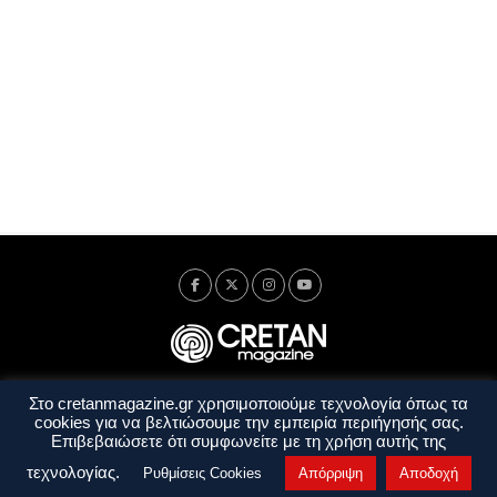
Στο cretanmagazine.gr χρησιμοποιούμε τεχνολογία όπως τα
Ταυτότητα
Πολιτική Απορρήτου
Όροι Χρήσης
cookies για να βελτιώσουμε την εμπειρία περιήγησής σας.
Όροι και Προϋποθέσεις
Επιβεβαιώσετε ότι συμφωνείτε με τη χρήση αυτής της
Copyright © 2014 - 2026 Cretanmagazine. All rights reserved. by
j. bitsakakis
τεχνολογίας.
Ρυθμίσεις Cookies
Απόρριψη
Αποδοχή