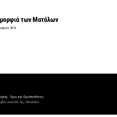
ομορφιά των Ματάλων
υαρίου 2016
ρήσης
Όροι και Προϋποθέσεις
ights reserved. by
j. bitsakakis