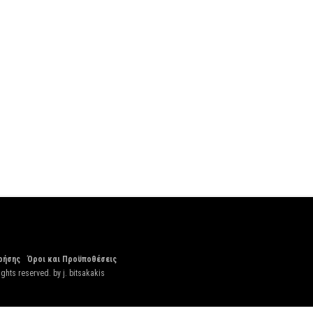
ρήσης
Όροι και Προϋποθέσεις
ights reserved. by
j. bitsakakis