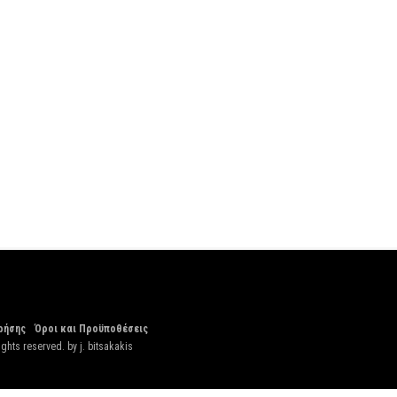
ρήσης
Όροι και Προϋποθέσεις
ights reserved. by
j. bitsakakis