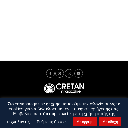
Στο cretanmagazine.gr χρησιμοποιούμε τεχνολογία όπως τα
Ταυτότητα
Πολιτική Απορρήτου
Όροι Χρήσης
cookies για να βελτιώσουμε την εμπειρία περιήγησής σας.
Όροι και Προϋποθέσεις
Επιβεβαιώσετε ότι συμφωνείτε με τη χρήση αυτής της
Copyright © 2014 - 2026 Cretanmagazine. All rights reserved. by
j. bitsakakis
τεχνολογίας.
Ρυθμίσεις Cookies
Απόρριψη
Αποδοχή