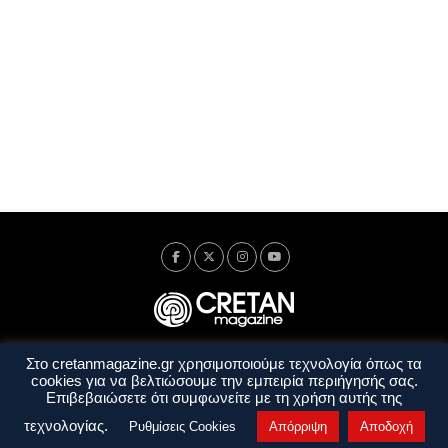
Στο cretanmagazine.gr χρησιμοποιούμε τεχνολογία όπως τα
Ταυτότητα
Πολιτική Απορρήτου
Όροι Χρήσης
cookies για να βελτιώσουμε την εμπειρία περιήγησής σας.
Όροι και Προϋποθέσεις
Επιβεβαιώσετε ότι συμφωνείτε με τη χρήση αυτής της
Copyright © 2014 - 2026 Cretanmagazine. All rights reserved. by
j. bitsakakis
τεχνολογίας.
Ρυθμίσεις Cookies
Απόρριψη
Αποδοχή