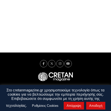
Στο cretanmagazine.gr χρησιμοποιούμε τεχνολογία όπως τα
Ταυτότητα
Πολιτική Απορρήτου
Όροι Χρήσης
cookies για να βελτιώσουμε την εμπειρία περιήγησής σας.
Όροι και Προϋποθέσεις
Επιβεβαιώσετε ότι συμφωνείτε με τη χρήση αυτής της
Copyright © 2014 - 2026 Cretanmagazine. All rights reserved. by
j. bitsakakis
τεχνολογίας.
Ρυθμίσεις Cookies
Απόρριψη
Αποδοχή