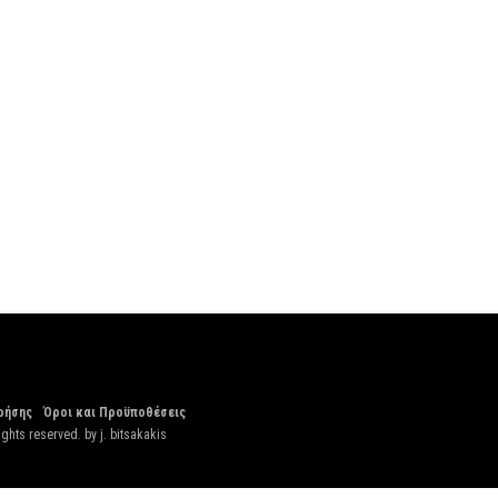
ρήσης
Όροι και Προϋποθέσεις
ights reserved. by
j. bitsakakis