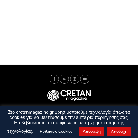
Στο cretanmagazine.gr χρησιμοποιούμε τεχνολογία όπως τα
Ταυτότητα
Πολιτική Απορρήτου
Όροι Χρήσης
cookies για να βελτιώσουμε την εμπειρία περιήγησής σας.
Όροι και Προϋποθέσεις
Επιβεβαιώσετε ότι συμφωνείτε με τη χρήση αυτής της
Copyright © 2014 - 2026 Cretanmagazine. All rights reserved. by
j. bitsakakis
τεχνολογίας.
Ρυθμίσεις Cookies
Απόρριψη
Αποδοχή