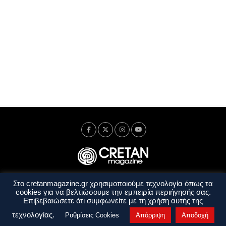
Στο cretanmagazine.gr χρησιμοποιούμε τεχνολογία όπως τα
Ταυτότητα
Πολιτική Απορρήτου
Όροι Χρήσης
cookies για να βελτιώσουμε την εμπειρία περιήγησής σας.
Όροι και Προϋποθέσεις
Επιβεβαιώσετε ότι συμφωνείτε με τη χρήση αυτής της
Copyright © 2014 - 2026 Cretanmagazine. All rights reserved. by
j. bitsakakis
τεχνολογίας.
Ρυθμίσεις Cookies
Απόρριψη
Αποδοχή