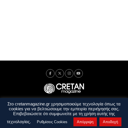
Στο cretanmagazine.gr χρησιμοποιούμε τεχνολογία όπως τα
Ταυτότητα
Πολιτική Απορρήτου
Όροι Χρήσης
cookies για να βελτιώσουμε την εμπειρία περιήγησής σας.
Όροι και Προϋποθέσεις
Επιβεβαιώσετε ότι συμφωνείτε με τη χρήση αυτής της
Copyright © 2014 - 2026 Cretanmagazine. All rights reserved. by
j. bitsakakis
τεχνολογίας.
Ρυθμίσεις Cookies
Απόρριψη
Αποδοχή