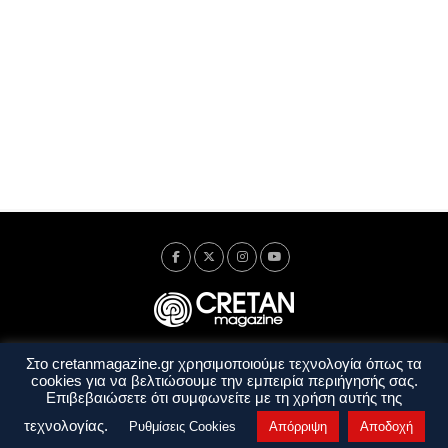
Στο cretanmagazine.gr χρησιμοποιούμε τεχνολογία όπως τα
Ταυτότητα
Πολιτική Απορρήτου
Όροι Χρήσης
cookies για να βελτιώσουμε την εμπειρία περιήγησής σας.
Όροι και Προϋποθέσεις
Επιβεβαιώσετε ότι συμφωνείτε με τη χρήση αυτής της
Copyright © 2014 - 2026 Cretanmagazine. All rights reserved. by
j. bitsakakis
τεχνολογίας.
Ρυθμίσεις Cookies
Απόρριψη
Αποδοχή