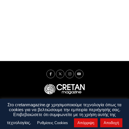
Στο cretanmagazine.gr χρησιμοποιούμε τεχνολογία όπως τα
Ταυτότητα
Πολιτική Απορρήτου
Όροι Χρήσης
cookies για να βελτιώσουμε την εμπειρία περιήγησής σας.
Όροι και Προϋποθέσεις
Επιβεβαιώσετε ότι συμφωνείτε με τη χρήση αυτής της
Copyright © 2014 - 2026 Cretanmagazine. All rights reserved. by
j. bitsakakis
τεχνολογίας.
Ρυθμίσεις Cookies
Απόρριψη
Αποδοχή