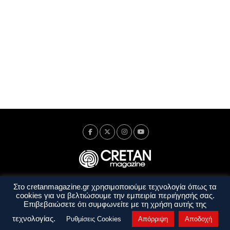
Στο cretanmagazine.gr χρησιμοποιούμε τεχνολογία όπως τα
Ταυτότητα
Πολιτική Απορρήτου
Όροι Χρήσης
cookies για να βελτιώσουμε την εμπειρία περιήγησής σας.
Όροι και Προϋποθέσεις
Επιβεβαιώσετε ότι συμφωνείτε με τη χρήση αυτής της
Copyright © 2014 - 2026 Cretanmagazine. All rights reserved. by
j. bitsakakis
τεχνολογίας.
Ρυθμίσεις Cookies
Απόρριψη
Αποδοχή