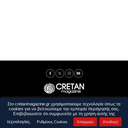
Στο cretanmagazine.gr χρησιμοποιούμε τεχνολογία όπως τα
Ταυτότητα
Πολιτική Απορρήτου
Όροι Χρήσης
cookies για να βελτιώσουμε την εμπειρία περιήγησής σας.
Όροι και Προϋποθέσεις
Επιβεβαιώσετε ότι συμφωνείτε με τη χρήση αυτής της
Copyright © 2014 - 2026 Cretanmagazine. All rights reserved. by
j. bitsakakis
τεχνολογίας.
Ρυθμίσεις Cookies
Απόρριψη
Αποδοχή