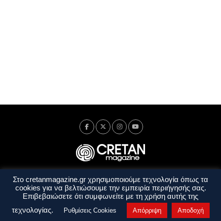
Στο cretanmagazine.gr χρησιμοποιούμε τεχνολογία όπως τα
Ταυτότητα
Πολιτική Απορρήτου
Όροι Χρήσης
cookies για να βελτιώσουμε την εμπειρία περιήγησής σας.
Όροι και Προϋποθέσεις
Επιβεβαιώσετε ότι συμφωνείτε με τη χρήση αυτής της
Copyright © 2014 - 2026 Cretanmagazine. All rights reserved. by
j. bitsakakis
τεχνολογίας.
Ρυθμίσεις Cookies
Απόρριψη
Αποδοχή