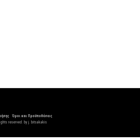
ρήσης
Όροι και Προϋποθέσεις
ights reserved. by
j. bitsakakis