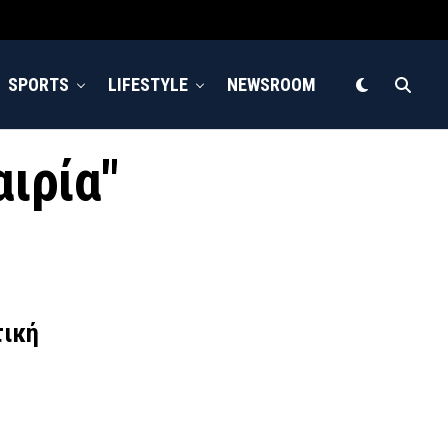
SPORTS
LIFESTYLE
NEWSROOM
αιρία"
τική