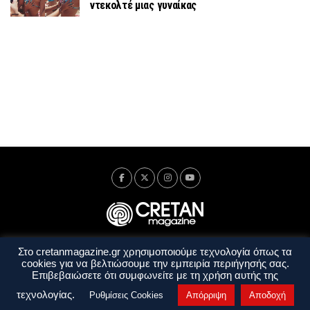
ντεκολτέ μιας γυναίκας
Στο cretanmagazine.gr χρησιμοποιούμε τεχνολογία όπως τα
Ταυτότητα
Πολιτική Απορρήτου
Όροι Χρήσης
cookies για να βελτιώσουμε την εμπειρία περιήγησής σας.
Όροι και Προϋποθέσεις
Επιβεβαιώσετε ότι συμφωνείτε με τη χρήση αυτής της
Copyright © 2014 - 2026 Cretanmagazine. All rights reserved. by
j. bitsakakis
τεχνολογίας.
Ρυθμίσεις Cookies
Απόρριψη
Αποδοχή