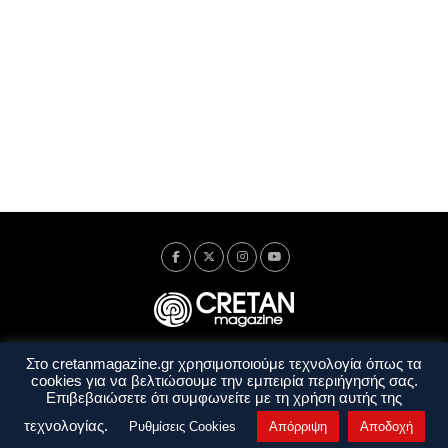
Στο cretanmagazine.gr χρησιμοποιούμε τεχνολογία όπως τα
Ταυτότητα
Πολιτική Απορρήτου
Όροι Χρήσης
cookies για να βελτιώσουμε την εμπειρία περιήγησής σας.
Όροι και Προϋποθέσεις
Επιβεβαιώσετε ότι συμφωνείτε με τη χρήση αυτής της
Copyright © 2014 - 2026 Cretanmagazine. All rights reserved. by
j. bitsakakis
τεχνολογίας.
Ρυθμίσεις Cookies
Απόρριψη
Αποδοχή