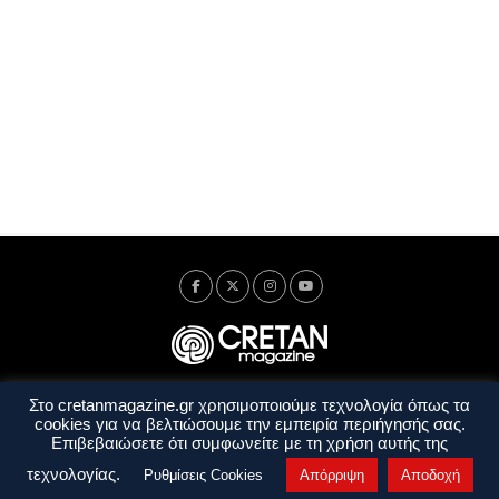
Στο cretanmagazine.gr χρησιμοποιούμε τεχνολογία όπως τα
Ταυτότητα
Πολιτική Απορρήτου
Όροι Χρήσης
cookies για να βελτιώσουμε την εμπειρία περιήγησής σας.
Όροι και Προϋποθέσεις
Επιβεβαιώσετε ότι συμφωνείτε με τη χρήση αυτής της
Copyright © 2014 - 2026 Cretanmagazine. All rights reserved. by
j. bitsakakis
τεχνολογίας.
Ρυθμίσεις Cookies
Απόρριψη
Αποδοχή