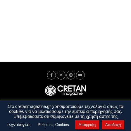
Στο cretanmagazine.gr χρησιμοποιούμε τεχνολογία όπως τα
Ταυτότητα
Πολιτική Απορρήτου
Όροι Χρήσης
cookies για να βελτιώσουμε την εμπειρία περιήγησής σας.
Όροι και Προϋποθέσεις
Επιβεβαιώσετε ότι συμφωνείτε με τη χρήση αυτής της
Copyright © 2014 - 2026 Cretanmagazine. All rights reserved. by
j. bitsakakis
τεχνολογίας.
Ρυθμίσεις Cookies
Απόρριψη
Αποδοχή