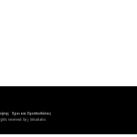
ρήσης
Όροι και Προϋποθέσεις
ights reserved. by
j. bitsakakis