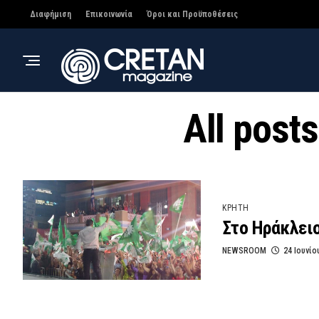
Διαφήμιση
Επικοινωνία
Όροι και Προϋποθέσεις
All post
ΚΡΗΤΗ
Στο Ηράκλειο
NEWSROOM
24 Ιουνίο