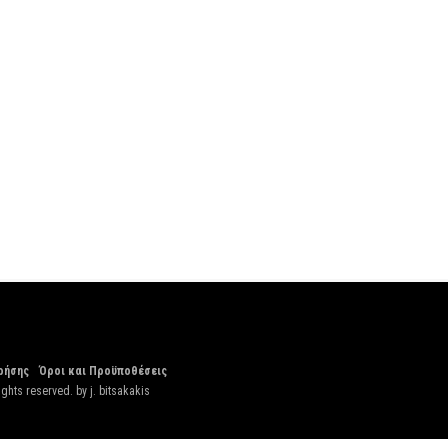
ρήσης
Όροι και Προϋποθέσεις
ights reserved. by
j. bitsakakis