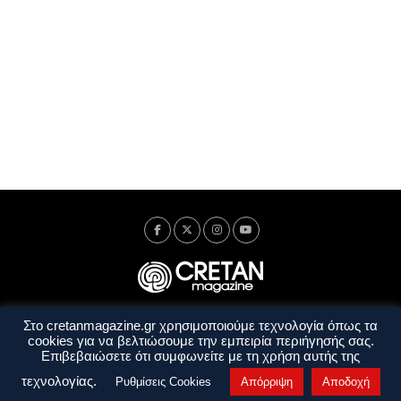
Στο cretanmagazine.gr χρησιμοποιούμε τεχνολογία όπως τα
Ταυτότητα
Πολιτική Απορρήτου
Όροι Χρήσης
cookies για να βελτιώσουμε την εμπειρία περιήγησής σας.
Όροι και Προϋποθέσεις
Επιβεβαιώσετε ότι συμφωνείτε με τη χρήση αυτής της
Copyright © 2014 - 2026 Cretanmagazine. All rights reserved. by
j. bitsakakis
τεχνολογίας.
Ρυθμίσεις Cookies
Απόρριψη
Αποδοχή