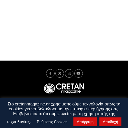
Στο cretanmagazine.gr χρησιμοποιούμε τεχνολογία όπως τα
Ταυτότητα
Πολιτική Απορρήτου
Όροι Χρήσης
cookies για να βελτιώσουμε την εμπειρία περιήγησής σας.
Όροι και Προϋποθέσεις
Επιβεβαιώσετε ότι συμφωνείτε με τη χρήση αυτής της
Copyright © 2014 - 2026 Cretanmagazine. All rights reserved. by
j. bitsakakis
τεχνολογίας.
Ρυθμίσεις Cookies
Απόρριψη
Αποδοχή