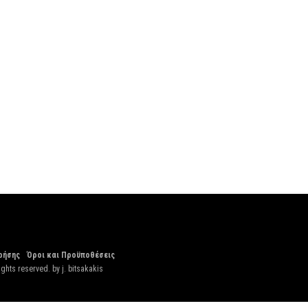
ρήσης
Όροι και Προϋποθέσεις
ights reserved. by
j. bitsakakis