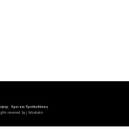
ρήσης
Όροι και Προϋποθέσεις
ights reserved. by
j. bitsakakis