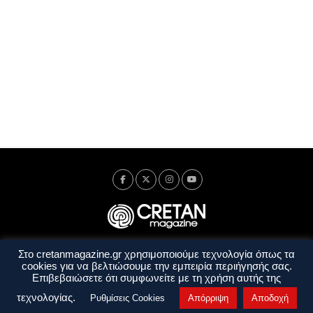
Στο cretanmagazine.gr χρησιμοποιούμε τεχνολογία όπως τα
Ταυτότητα
Πολιτική Απορρήτου
Όροι Χρήσης
cookies για να βελτιώσουμε την εμπειρία περιήγησής σας.
Όροι και Προϋποθέσεις
Επιβεβαιώσετε ότι συμφωνείτε με τη χρήση αυτής της
Copyright © 2014 - 2026 Cretanmagazine. All rights reserved. by
j. bitsakakis
τεχνολογίας.
Ρυθμίσεις Cookies
Απόρριψη
Αποδοχή