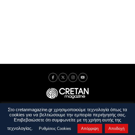
Στο cretanmagazine.gr χρησιμοποιούμε τεχνολογία όπως τα
Ταυτότητα
Πολιτική Απορρήτου
Όροι Χρήσης
cookies για να βελτιώσουμε την εμπειρία περιήγησής σας.
Όροι και Προϋποθέσεις
Επιβεβαιώσετε ότι συμφωνείτε με τη χρήση αυτής της
Copyright © 2014 - 2026 Cretanmagazine. All rights reserved. by
j. bitsakakis
τεχνολογίας.
Ρυθμίσεις Cookies
Απόρριψη
Αποδοχή