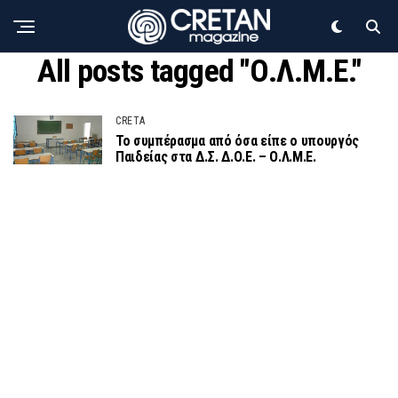
All posts tagged "Ο.Λ.Μ.Ε."
CRETA
Το συμπέρασμα από όσα είπε ο υπουργός
Παιδείας στα Δ.Σ. Δ.Ο.Ε. – Ο.Λ.Μ.Ε.