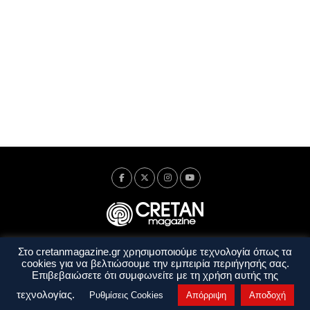
Στο cretanmagazine.gr χρησιμοποιούμε τεχνολογία όπως τα
Ταυτότητα
Πολιτική Απορρήτου
Όροι Χρήσης
cookies για να βελτιώσουμε την εμπειρία περιήγησής σας.
Όροι και Προϋποθέσεις
Επιβεβαιώσετε ότι συμφωνείτε με τη χρήση αυτής της
Copyright © 2014 - 2026 Cretanmagazine. All rights reserved. by
j. bitsakakis
τεχνολογίας.
Ρυθμίσεις Cookies
Απόρριψη
Αποδοχή