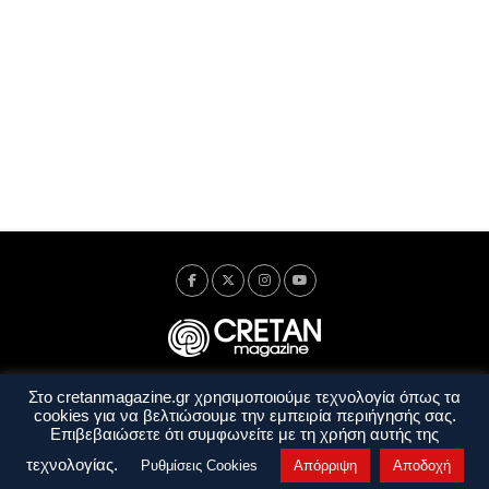
Στο cretanmagazine.gr χρησιμοποιούμε τεχνολογία όπως τα
Ταυτότητα
Πολιτική Απορρήτου
Όροι Χρήσης
cookies για να βελτιώσουμε την εμπειρία περιήγησής σας.
Όροι και Προϋποθέσεις
Επιβεβαιώσετε ότι συμφωνείτε με τη χρήση αυτής της
Copyright © 2014 - 2026 Cretanmagazine. All rights reserved. by
j. bitsakakis
τεχνολογίας.
Ρυθμίσεις Cookies
Απόρριψη
Αποδοχή