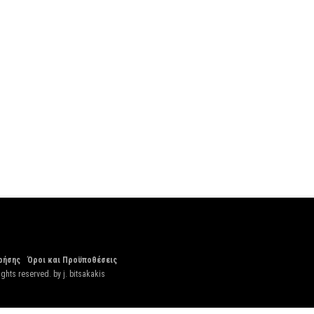
ρήσης
Όροι και Προϋποθέσεις
ights reserved. by
j. bitsakakis