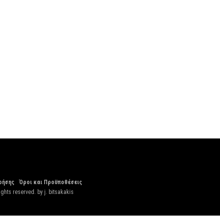
ρήσης
Όροι και Προϋποθέσεις
ights reserved. by
j. bitsakakis