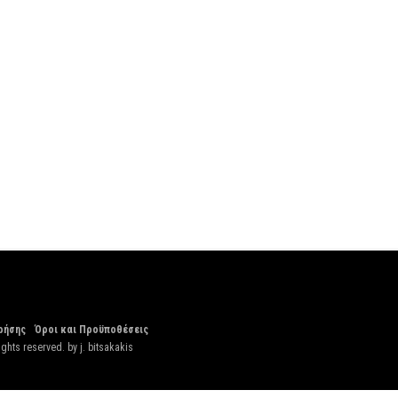
ρήσης
Όροι και Προϋποθέσεις
ights reserved. by
j. bitsakakis