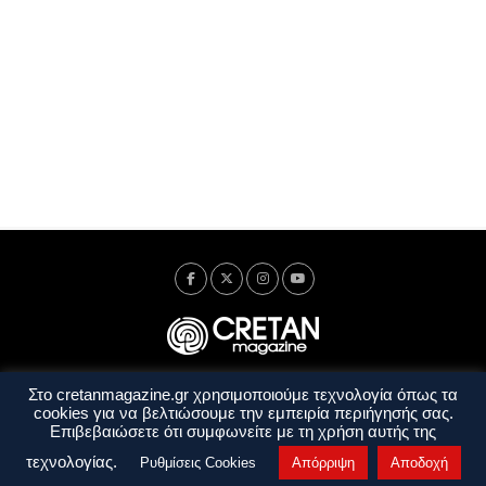
Στο cretanmagazine.gr χρησιμοποιούμε τεχνολογία όπως τα
Ταυτότητα
Πολιτική Απορρήτου
Όροι Χρήσης
cookies για να βελτιώσουμε την εμπειρία περιήγησής σας.
Όροι και Προϋποθέσεις
Επιβεβαιώσετε ότι συμφωνείτε με τη χρήση αυτής της
Copyright © 2014 - 2026 Cretanmagazine. All rights reserved. by
j. bitsakakis
τεχνολογίας.
Ρυθμίσεις Cookies
Απόρριψη
Αποδοχή