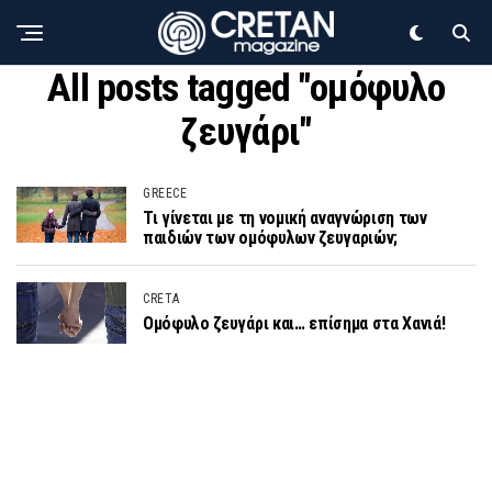
All posts tagged "ομόφυλο
ζευγάρι"
GREECE
Τι γίνεται με τη νομική αναγνώριση των
παιδιών των ομόφυλων ζευγαριών;
CRETA
Ομόφυλο ζευγάρι και… επίσημα στα Χανιά!