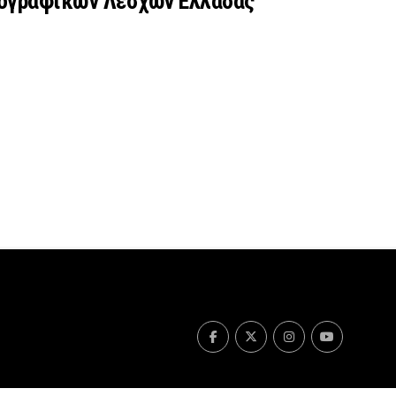
ατογραφικών Λεσχών Ελλάδας