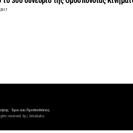
ο το 30ο συνέδριο της Ομοσπονδίας Κινημ
 2017
ρήσης
Όροι και Προϋποθέσεις
ights reserved. by
j. bitsakakis