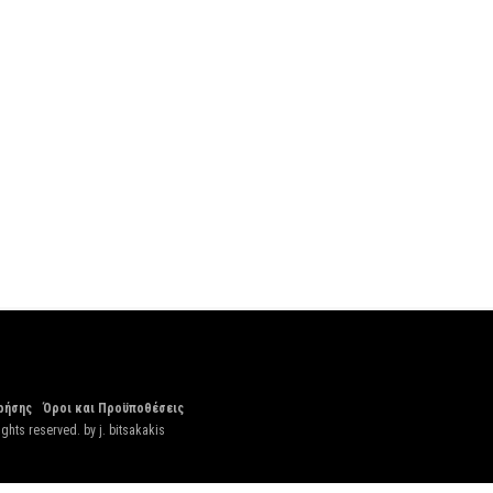
ρήσης
Όροι και Προϋποθέσεις
ights reserved. by
j. bitsakakis