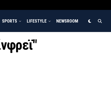
SPORTS
LIFESTYLE
NEWSROOM
ίνφρεϊ"