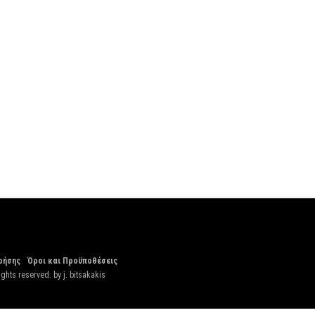
ρήσης
Όροι και Προϋποθέσεις
ights reserved. by
j. bitsakakis