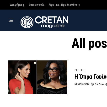
Διαφήμιση
Επικοινωνία
Όροι και Προϋποθέσεις
All po
PEOPLE
Η Όπρα Γουί
NEWSROOM
16 Δεκεμ