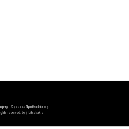
ρήσης
Όροι και Προϋποθέσεις
ights reserved. by
j. bitsakakis