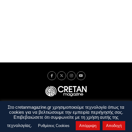
Στο cretanmagazine.gr χρησιμοποιούμε τεχνολογία όπως τα
Ταυτότητα
Πολιτική Απορρήτου
Όροι Χρήσης
cookies για να βελτιώσουμε την εμπειρία περιήγησής σας.
Όροι και Προϋποθέσεις
Επιβεβαιώσετε ότι συμφωνείτε με τη χρήση αυτής της
Copyright © 2014 - 2026 Cretanmagazine. All rights reserved. by
j. bitsakakis
τεχνολογίας.
Ρυθμίσεις Cookies
Απόρριψη
Αποδοχή