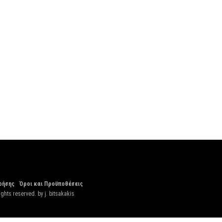
ρήσης
Όροι και Προϋποθέσεις
ights reserved. by
j. bitsakakis