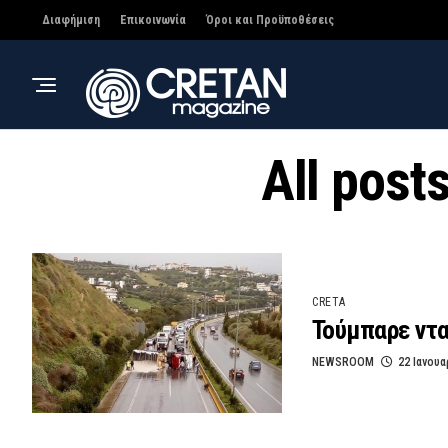
Διαφήμιση
Επικοινωνία
Όροι και Προϋποθέσεις
All post
CRETA
Τούμπαρε ντα
NEWSROOM
22 Ιανουα